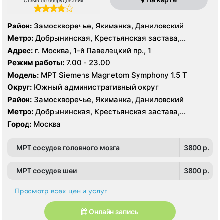
Отзыв об оборудовании
Район:
Замоскворечье, Якиманка, Даниловский
Метро:
Добрынинская, Крестьянская застава,
Новокузнецкая, Октябрьская, Павелецкая, Полянка,
Адрес:
г. Москва, 1-й Павелецкий пр., 1
Пролетарская, Серпуховская, Третьяковская,
Режим работы:
7.00 - 23.00
Тульская, Шаболовская
Модель:
МРТ Siemens Magnetom Symphony 1.5 Т
Округ:
Южный административный округ
Район:
Замоскворечье, Якиманка, Даниловский
Метро:
Добрынинская, Крестьянская застава,
Новокузнецкая, Октябрьская, Павелецкая, Полянка,
Город:
Москва
Пролетарская, Серпуховская, Третьяковская,
Тульская, Шаболовская
МРТ сосудов головного мозга
3800 p.
МРТ сосудов шеи
3800 p.
Просмотр всех цен и услуг
Онлайн запись