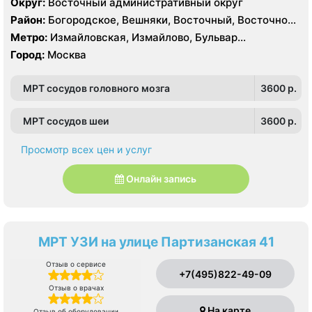
Округ:
Восточный административный округ
Район:
Богородское, Вешняки, Восточный, Восточное
Измайлово, Гольяново, Ивановское, Измайлово,
Метро:
Измайловская, Измайлово, Бульвар
Косино-Ухтомский, Метрогородок, Новогиреево,
Рокоссовского, Новогиреево, Новокосино,
Город:
Москва
Новокосино, Перово, Преображенское, Северное
Партизанская, Первомайская, Перово, Щелковская
Измайлово, Соколиная Гора
МРТ сосудов головного мозга
3600 p.
МРТ сосудов шеи
3600 p.
Просмотр всех цен и услуг
Онлайн запись
МРТ УЗИ на улице Партизанская 41
Отзыв о сервисе
+7(495)822-49-09
Отзыв о врачах
На карте
Отзыв об оборудовании