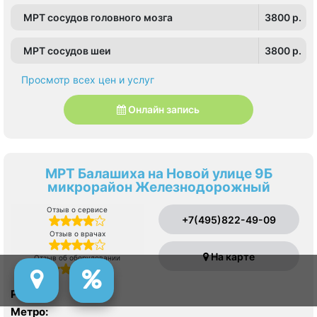
Янгеля, Улица Горчакова, Улица Скобелевская, Улица
МРТ сосудов головного мозга
3800 p.
Старокачаловская, Чертановская, Южная
МРТ сосудов шеи
3800 p.
Просмотр всех цен и услуг
Онлайн запись
МРТ Балашиха на Новой улице 9Б
микрорайон Железнодорожный
Отзыв о сервисе
+7(495)822-49-09
Отзыв о врачах
На карте
Отзыв об оборудовании
Район:
Метро: