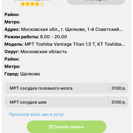
Район:
Метро:
Адрес:
Московская обл., г. Щелково, 1-й Советский
пер., 27
Режим работы:
8.00 - 20.00
Модель:
МРТ Toshiba Vantage Titan 1.5 Т, КТ Toshiba
Aquilion Prime CXL 64 среза, УЗИ Toshiba Aplio 500
Округ:
Московская область
Район:
Метро:
Город:
Щелково
МРТ сосудов головного мозга
3100 p.
МРТ сосудов шеи
3100 p.
Просмотр всех цен и услуг
Онлайн запись