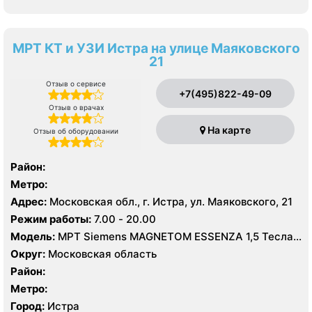
МРТ КТ и УЗИ Истра на улице Маяковского
21
Отзыв о сервисе
+7(495)822-49-09
Отзыв о врачах
На карте
Отзыв об оборудовании
Район:
Метро:
Адрес:
Московская обл., г. Истра, ул. Маяковского, 21
Режим работы:
7.00 - 20.00
Модель:
МРТ Siemens MAGNETOM ESSENZA 1,5 Тесла,
КТ Siemens SOMATOM Scope 16 срезов, УЗИ
Округ:
Московская область
Район:
Метро:
Город:
Истра