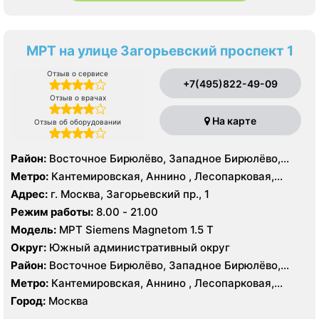
МРТ на улице Загорьевский проспект 1
Отзыв о сервисе
+7(495)822-49-09
Отзыв о врачах
На карте
Отзыв об оборудовании
Район:
Восточное Бирюлёво, Западное Бирюлёво,
Москворечье-Сабурово, Северное Орехово-Борисово,
Метро:
Кантемировская, Аннино , Лесопарковая,
Южное Орехово-Борисово, Царицыно, Северное
Пражская, Улица Академика Янгеля, Улица
Адрес:
г. Москва, Загорьевский пр., 1
Чертаново, Центральное Чертаново, Южное Чертаново
Старокачаловская, Царицыно, Южная
Режим работы:
8.00 - 21.00
, Южное Чертаново , Северное Бутово
Модель:
МРТ Siemens Magnetom 1.5 Т
Округ:
Южный административный округ
Район:
Восточное Бирюлёво, Западное Бирюлёво,
Москворечье-Сабурово, Северное Орехово-Борисово,
Метро:
Кантемировская, Аннино , Лесопарковая,
Южное Орехово-Борисово, Царицыно, Северное
Пражская, Улица Академика Янгеля, Улица
Город:
Москва
Чертаново, Центральное Чертаново, Южное Чертаново
Старокачаловская, Царицыно, Южная