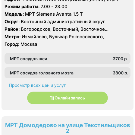
Первомайская, Преображенская площадь, Ростокино,
Режим работы:
7.00 - 23.00
Семеновская, Сокольники, Черкизовская, Щелковская,
Модель:
МРТ Siemens Avanta 1.5 Т
Электрозаводская
Округ:
Восточный административный округ
Район:
Богородское, Восточный, Восточное
Измайлово, Гольяново, Измайлово, Метрогородок,
Метро:
Измайлово, Бульвар Рокоссовского,
Северное Измайлово, Соколиная Гора, Сокольники
Белокаменная , Локомотив , Партизанская,
Город:
Москва
Первомайская, Преображенская площадь, Ростокино,
Семеновская, Сокольники, Черкизовская, Щелковская,
МРТ сосудов шеи
3700 p.
Электрозаводская
МРТ сосудов головного мозга
3800 p.
Просмотр всех цен и услуг
Онлайн запись
МРТ Домодедово на улице Текстильщиков
2