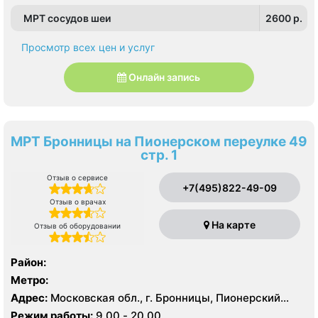
МРТ сосудов шеи
2600 p.
Просмотр всех цен и услуг
Онлайн запись
МРТ Бронницы на Пионерском переулке 49
стр. 1
Отзыв о сервисе
+7(495)822-49-09
Отзыв о врачах
На карте
Отзыв об оборудовании
Район:
Метро:
Адрес:
Московская обл., г. Бронницы, Пионерский
пер., 49, стр. 1
Режим работы:
9.00 - 20.00