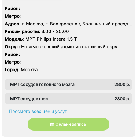
Район:
Метро:
Адрес:
г. Москва, г. Воскресенск, Больничный проезд,
д. 1, корп. 8
Режим работы:
8.00 - 20.00
Модель:
МРТ Philips Intera 1.5 T
Округ:
Новомосковский административный округ
Район:
Метро:
Город:
Москва
МРТ сосудов головного мозга
2800 p.
МРТ сосудов шеи
2800 p.
Просмотр всех цен и услуг
Онлайн запись