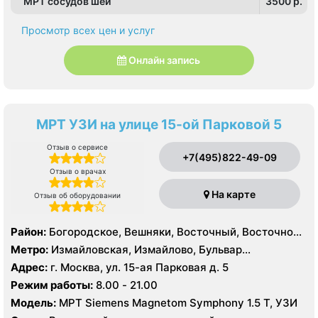
МРТ сосудов шеи
3500 p.
Просмотр всех цен и услуг
Онлайн запись
МРТ УЗИ на улице 15-ой Парковой 5
Отзыв о сервисе
+7(495)822-49-09
Отзыв о врачах
На карте
Отзыв об оборудовании
Район:
Богородское, Вешняки, Восточный, Восточное
Измайлово, Гольяново, Ивановское, Измайлово,
Метро:
Измайловская, Измайлово, Бульвар
Косино-Ухтомский, Метрогородок, Новогиреево,
Рокоссовского, Новогиреево, Новокосино,
Адрес:
г. Москва, ул. 15-ая Парковая д. 5
Новокосино, Перово, Преображенское, Северное
Партизанская, Первомайская, Перово, Щелковская
Режим работы:
8.00 - 21.00
Измайлово, Соколиная Гора
Модель:
МРТ Siemens Magnetom Symphony 1.5 Т, УЗИ