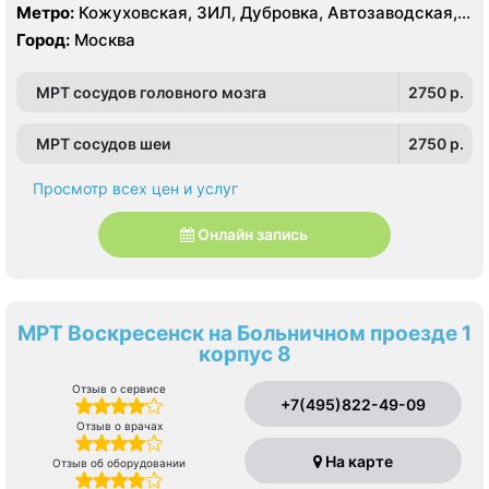
Нагатино-Садовники, Нагатинский Затон, Нагорный
Метро:
Кожуховская, ЗИЛ, Дубровка, Автозаводская,
Нагатинская, Технопарк, Тульская, Угрешская
Город:
Москва
МРТ сосудов головного мозга
2750 p.
МРТ сосудов шеи
2750 p.
Просмотр всех цен и услуг
Онлайн запись
МРТ Воскресенск на Больничном проезде 1
корпус 8
Отзыв о сервисе
+7(495)822-49-09
Отзыв о врачах
На карте
Отзыв об оборудовании