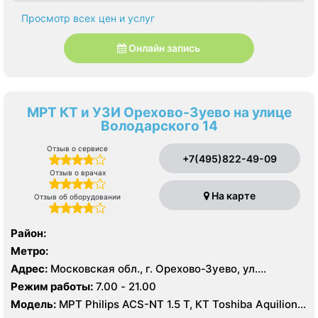
Просмотр всех цен и услуг
Онлайн запись
МРТ КТ и УЗИ Орехово-Зуево на улице
Володарского 14
Отзыв о сервисе
+7(495)822-49-09
Отзыв о врачах
На карте
Отзыв об оборудовании
Район:
Метро:
Адрес:
Московская обл., г. Орехово-Зуево, ул.
Володарского, 14
Режим работы:
7.00 - 21.00
Модель:
МРТ Philips ACS-NT 1.5 Т, КТ Toshiba Aquilion
64 среза, УЗИ