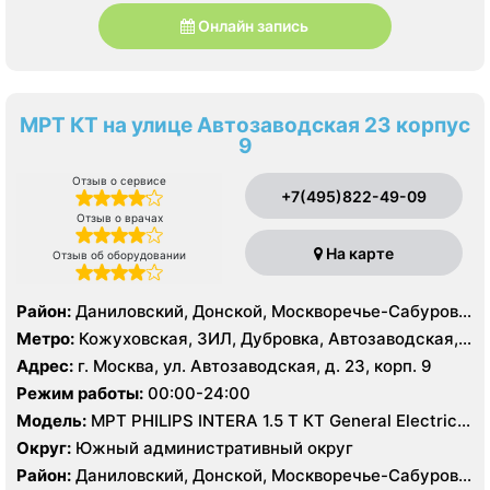
Онлайн запись
МРТ КТ на улице Автозаводская 23 корпус
9
Отзыв о сервисе
+7(495)822-49-09
Отзыв о врачах
На карте
Отзыв об оборудовании
Район:
Даниловский, Донской, Москворечье-Сабурово,
Нагатино-Садовники, Нагатинский Затон, Нагорный
Метро:
Кожуховская, ЗИЛ, Дубровка, Автозаводская,
Нагатинская, Технопарк, Тульская, Угрешская
Адрес:
г. Москва, ул. Автозаводская, д. 23, корп. 9
Режим работы:
00:00-24:00
Модель:
МРТ PHILIPS INTERA 1.5 T КТ General Electric
LIGHT SPEED 64 среза
Округ:
Южный административный округ
Район:
Даниловский, Донской, Москворечье-Сабурово,