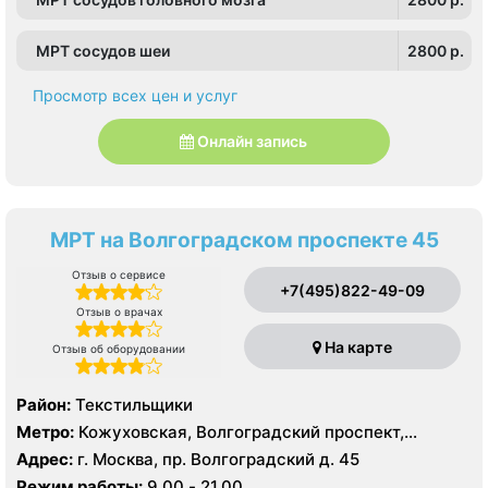
МРТ сосудов шеи
2800 p.
Просмотр всех цен и услуг
Онлайн запись
МРТ на Волгоградском проспекте 45
Отзыв о сервисе
+7(495)822-49-09
Отзыв о врачах
На карте
Отзыв об оборудовании
Район:
Текстильщики
Метро:
Кожуховская, Волгоградский проспект,
Текстильщики
Адрес:
г. Москва, пр. Волгоградский д. 45
Режим работы:
9.00 - 21.00