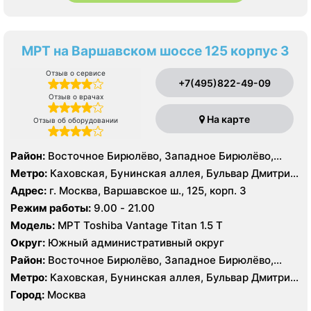
МРТ на Варшавском шоссе 125 корпус 3
Отзыв о сервисе
+7(495)822-49-09
Отзыв о врачах
На карте
Отзыв об оборудовании
Район:
Восточное Бирюлёво, Западное Бирюлёво,
Москворечье-Сабурово, Северное Чертаново,
Метро:
Каховская, Бунинская аллея, Бульвар Дмитрия
Центральное Чертаново, Южное Чертаново , Южное
Донского, Бульвар Адмирала Ушакова, Аннино ,
Адрес:
г. Москва, Варшавское ш., 125, корп. 3
Чертаново , Зюзино, Северное Бутово, Южное Бутово
Пражская, Севастопольская, Улица Академика
Режим работы:
9.00 - 21.00
Янгеля, Улица Горчакова, Улица Скобелевская, Улица
Модель:
МРТ Toshiba Vantage Titan 1.5 Т
Старокачаловская, Чертановская, Южная
Округ:
Южный административный округ
Район:
Восточное Бирюлёво, Западное Бирюлёво,
Москворечье-Сабурово, Северное Чертаново,
Метро:
Каховская, Бунинская аллея, Бульвар Дмитрия
Центральное Чертаново, Южное Чертаново , Южное
Донского, Бульвар Адмирала Ушакова, Аннино ,
Город:
Москва
Чертаново , Зюзино, Северное Бутово, Южное Бутово
Пражская, Севастопольская, Улица Академика