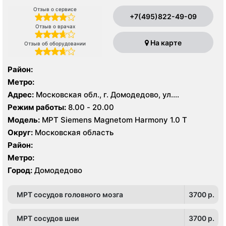
Отзыв о сервисе
+7(495)822-49-09
Отзыв о врачах
На карте
Отзыв об оборудовании
Район:
Метро:
Адрес:
Московская обл., г. Домодедово, ул.
Текстильщиков д 2
Режим работы:
8.00 - 20.00
Модель:
МРТ Siemens Magnetom Harmony 1.0 Т
Округ:
Московская область
Район:
Метро:
Город:
Домодедово
МРТ сосудов головного мозга
3700 p.
МРТ сосудов шеи
3700 p.