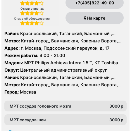
+7(495)822-49-09
Отзыв о врачах
На карте
Отзыв об оборудовании
Район:
Красносельский, Таганский, Басманный ,
Тверской
Метро:
Китай-город, Бауманская, Красные Ворота,
Кузнецкий мост, Курская, Лубянка, Площадь Ильича,
Адрес:
г. Москва, Подсосенский переулок, д. 17
Сретенский бульвар, Таганская, Чкаловская
Режим работы:
9.00 - 21.00
Модель:
МРТ Philips Achieva Intera 1.5 T, КТ Toshiba
Aquilion CXL 128 срезов, УЗИ
Округ:
Центральный административный округ
Район:
Красносельский, Таганский, Басманный ,
Тверской
Метро:
Китай-город, Бауманская, Красные Ворота,
Кузнецкий мост, Курская, Лубянка, Площадь Ильича,
Город:
Москва
Сретенский бульвар, Таганская, Чкаловская
МРТ сосудов головного мозга
3000 p.
МРТ сосудов шеи
3000 p.