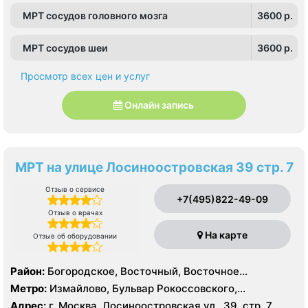
, Южное Чертаново , Северное Бутово
МРТ сосудов головного мозга
3600 p.
МРТ сосудов шеи
3600 p.
Просмотр всех цен и услуг
Онлайн запись
МРТ на улице Лосиноостровская 39 стр. 7
Отзыв о сервисе
+7(495)822-49-09
Отзыв о врачах
На карте
Отзыв об оборудовании
Район:
Богородское, Восточный, Восточное
Измайлово, Гольяново, Измайлово, Метрогородок,
Метро:
Измайлово, Бульвар Рокоссовского,
Северное Измайлово, Соколиная Гора, Сокольники
Белокаменная , Локомотив , Партизанская,
Адрес:
г. Москва, Лосиноостровская ул., 39, стр. 7