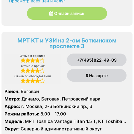
Просмотр всех цен и услуг
Онлайн запись
МРТ КТ и УЗИ на 2-ом Боткинском
проспекте 3
Отзыв о сервисе
+7(495)822-49-09
Отзыв о врачах
На карте
Отзыв об оборудовании
Район:
Беговой
Метро:
Динамо, Беговая, Петровский парк
Адрес:
г. Москва, 2-й Боткинский пр., 3
Режим работы:
8.00 - 17.00
Модель:
МРТ Toshiba Vantage Titan 1.5 T, КТ Toshiba
Aquilion Prime 160 срезов, УЗИ GE Vivid T8
Округ:
Северный административный округ