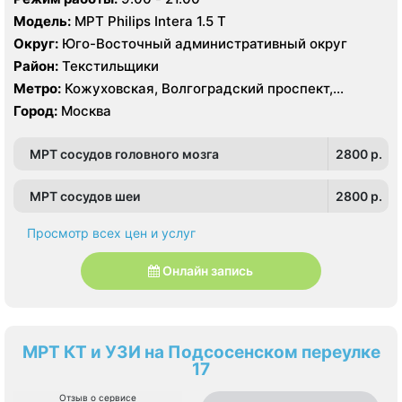
Модель:
МРТ Philips Intera 1.5 T
Округ:
Юго-Восточный административный округ
Район:
Текстильщики
Метро:
Кожуховская, Волгоградский проспект,
Текстильщики
Город:
Москва
МРТ сосудов головного мозга
2800 p.
МРТ сосудов шеи
2800 p.
Просмотр всех цен и услуг
Онлайн запись
МРТ КТ и УЗИ на Подсосенском переулке
17
Отзыв о сервисе