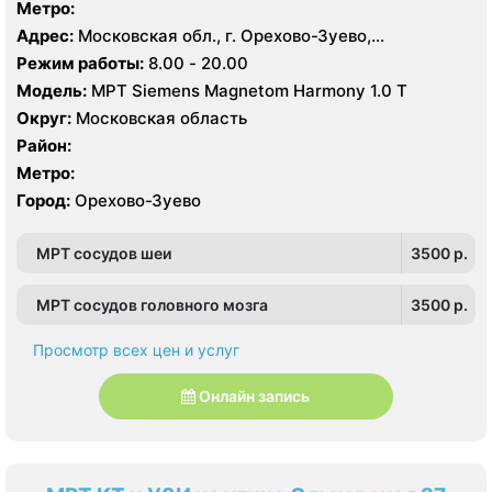
Метро:
Адрес:
Московская обл., г. Орехово-Зуево,
Набережная ул., 10А
Режим работы:
8.00 - 20.00
Модель:
МРТ Siemens Magnetom Harmony 1.0 Т
Округ:
Московская область
Район:
Метро:
Город:
Орехово-Зуево
МРТ сосудов шеи
3500 p.
МРТ сосудов головного мозга
3500 p.
Просмотр всех цен и услуг
Онлайн запись