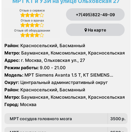
МРТ КТ и УЗИ на улице Ольховская 27
Отзыв о сервисе
+7(495)822-49-09
Отзыв о врачах
На карте
Отзыв об оборудовании
Район:
Красносельский, Басманный
Метро:
Бауманская, Комсомольская, Красносельская
Адрес:
г. Москва, Ольховская ул., 27
Режим работы:
9.00 - 21.00
Модель:
МРТ Siemens Avanta 1.5 Т, КТ SIEMENS
Somatom Perspective 64 срезов, УЗИ
Округ:
Центральный административный округ
Район:
Красносельский, Басманный
Метро:
Бауманская, Комсомольская, Красносельская
Город:
Москва
МРТ сосудов головного мозга
3500 p.