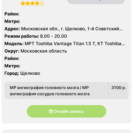
Район:
Метро:
Адрес:
Московская обл., г. Щелково, 1-й Советский
пер., 27
Режим работы:
8.00 - 20.00
Модель:
МРТ Toshiba Vantage Titan 1.5 Т, КТ Toshiba
Aquilion Prime CXL 64 среза, УЗИ Toshiba Aplio 500
Округ:
Московская область
Район:
Метро:
Город:
Щелково
МР ангиография головного мозга / МР
3100 p.
ангиография сосудов головного мозга
Онлайн запись