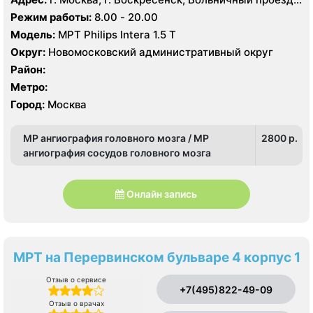
д. 1, корп. 8
Режим работы:
8.00 - 20.00
Модель:
МРТ Philips Intera 1.5 T
Округ:
Новомосковский административный округ
Район:
Метро:
Город:
Москва
МР ангиография головного мозга / МР
2800 p.
ангиография сосудов головного мозга
Онлайн запись
МРТ на Перервинском бульваре 4 корпус 1
Отзыв о сервисе
+7(495)822-49-09
Отзыв о врачах