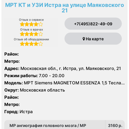
МРТ КТ и УЗИ Истра на улице Маяковского
21
Отзыв о сервисе
+7(495)822-49-09
Отзыв о врачах
На карте
Отзыв об оборудовании
Район:
Метро:
Адрес:
Московская обл., г. Истра, ул. Маяковского, 21
Режим работы:
7.00 - 20.00
Модель:
МРТ Siemens MAGNETOM ESSENZA 1,5 Тесла,
КТ Siemens SOMATOM Scope 16 срезов, УЗИ
Округ:
Московская область
Район:
Метро:
Город:
Истра
МР ангиография головного мозга / МР
3160 p.