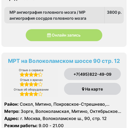
МР ангиография головного мозга / МР
3800 p.
ангиография сосудов головного мозга
Онлайн запись
МРТ на Волоколамском шоссе 90 стр. 12
Отзыв о сервисе
+7(495)822-49-09
Отзыв о врачах
На карте
Отзыв об оборудовании
Район:
Сокол, Митино, Покровское-Стрешнево,
Северное Тушино, Строгино, Хорошёво-Мнёвники,
Метро:
Зорге, Волоколамская, Митино, Октябрьское
Щукино, Южное Тушино
поле, Панфиловская, Планерная, Сокол, Спартак,
Адрес:
г. Москва, Волоколамское ш., 90, стр. 12
Стрешнево, Сходненская, Тушинская, Щукинская
Режим работы:
9.00 - 21.00