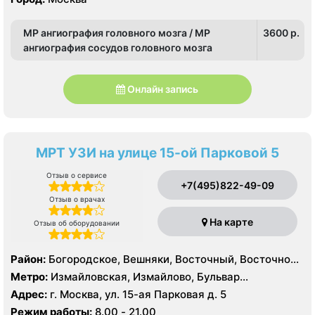
Чертаново, Центральное Чертаново, Южное Чертаново
Старокачаловская, Царицыно, Южная
, Южное Чертаново , Северное Бутово
МР ангиография головного мозга / МР
3600 p.
ангиография сосудов головного мозга
Онлайн запись
МРТ УЗИ на улице 15-ой Парковой 5
Отзыв о сервисе
+7(495)822-49-09
Отзыв о врачах
На карте
Отзыв об оборудовании
Район:
Богородское, Вешняки, Восточный, Восточное
Измайлово, Гольяново, Ивановское, Измайлово,
Метро:
Измайловская, Измайлово, Бульвар
Косино-Ухтомский, Метрогородок, Новогиреево,
Рокоссовского, Новогиреево, Новокосино,
Адрес:
г. Москва, ул. 15-ая Парковая д. 5
Новокосино, Перово, Преображенское, Северное
Партизанская, Первомайская, Перово, Щелковская
Режим работы:
8.00 - 21.00
Измайлово, Соколиная Гора