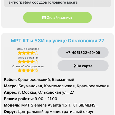
ангиография сосудов головного мозга
Онлайн запись
МРТ КТ и УЗИ на улице Ольховская 27
Отзыв о сервисе
+7(495)822-49-09
Отзыв о врачах
На карте
Отзыв об оборудовании
Район:
Красносельский, Басманный
Метро:
Бауманская, Комсомольская, Красносельская
Адрес:
г. Москва, Ольховская ул., 27
Режим работы:
9.00 - 21.00
Модель:
МРТ Siemens Avanta 1.5 Т, КТ SIEMENS
Somatom Perspective 64 срезов, УЗИ
Округ:
Центральный административный округ