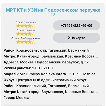
МРТ КТ и УЗИ на Подсосенском переулке
17
Отзыв о сервисе
+7(495)822-49-09
Отзыв о врачах
На карте
Отзыв об оборудовании
Район:
Красносельский, Таганский, Басманный ,
Тверской
Метро:
Китай-город, Бауманская, Красные Ворота,
Кузнецкий мост, Курская, Лубянка, Площадь Ильича,
Адрес:
г. Москва, Подсосенский переулок, д. 17
Сретенский бульвар, Таганская, Чкаловская
Режим работы:
9.00 - 21.00
Модель:
МРТ Philips Achieva Intera 1.5 T, КТ Toshiba
Aquilion CXL 128 срезов, УЗИ
Округ:
Центральный административный округ
Район:
Красносельский, Таганский, Басманный ,
Тверской
Метро:
Китай-город, Бауманская, Красные Ворота,
Кузнецкий мост, Курская, Лубянка, Площадь Ильича,
Город:
Москва
Сретенский бульвар, Таганская, Чкаловская