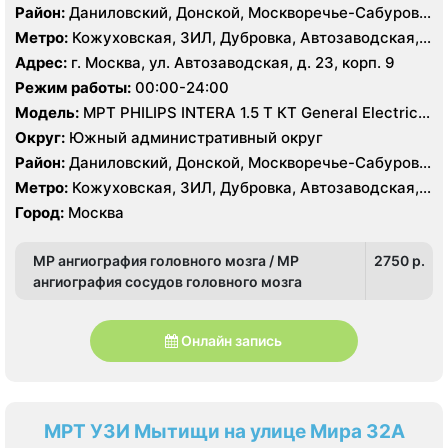
Район:
Даниловский, Донской, Москворечье-Сабурово,
Нагатино-Садовники, Нагатинский Затон, Нагорный
Метро:
Кожуховская, ЗИЛ, Дубровка, Автозаводская,
Нагатинская, Технопарк, Тульская, Угрешская
Адрес:
г. Москва, ул. Автозаводская, д. 23, корп. 9
Режим работы:
00:00-24:00
Модель:
МРТ PHILIPS INTERA 1.5 T КТ General Electric
LIGHT SPEED 64 среза
Округ:
Южный административный округ
Район:
Даниловский, Донской, Москворечье-Сабурово,
Нагатино-Садовники, Нагатинский Затон, Нагорный
Метро:
Кожуховская, ЗИЛ, Дубровка, Автозаводская,
Нагатинская, Технопарк, Тульская, Угрешская
Город:
Москва
МР ангиография головного мозга / МР
2750 p.
ангиография сосудов головного мозга
Онлайн запись
МРТ УЗИ Мытищи на улице Мира 32А