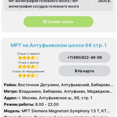
МР ангиография головного мозга / МР
3800 p.
ангиография сосудов головного мозга
Онлайн запись
МРТ на Алтуфьевском шоссе 66 стр. 1
Отзыв о сервисе
+7(495)822-49-09
Отзыв о врачах
На карте
Отзыв об оборудовании
Район:
Восточное Дегунино, Алтуфьевский, Бибирево,
Лианозово, Лосиноостровский, Отрадное, Свиблово,
Метро:
Владыкино, Бибирево, Алтуфьево, Медведково,
Северное Медведково, Южное Медведково,
Окружная, Отрадное, Верхние Лихоборы,
Адрес:
г. Москва, Алтуфьевское ш., 66, стр. 1
Ярославский
Селигерская, Лианозово
Режим работы:
8.00 - 22.00
Модель:
МРТ Siemens Magnetom Symphony 1.5 Т, КТ
Toshiba Aquilion 16 срезов, УЗИ Toshiba