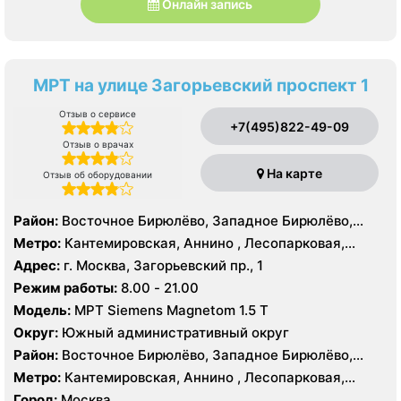
Онлайн запись
МРТ на улице Загорьевский проспект 1
Отзыв о сервисе
+7(495)822-49-09
Отзыв о врачах
На карте
Отзыв об оборудовании
Район:
Восточное Бирюлёво, Западное Бирюлёво,
Москворечье-Сабурово, Северное Орехово-Борисово,
Метро:
Кантемировская, Аннино , Лесопарковая,
Южное Орехово-Борисово, Царицыно, Северное
Пражская, Улица Академика Янгеля, Улица
Адрес:
г. Москва, Загорьевский пр., 1
Чертаново, Центральное Чертаново, Южное Чертаново
Старокачаловская, Царицыно, Южная
Режим работы:
8.00 - 21.00
, Южное Чертаново , Северное Бутово
Модель:
МРТ Siemens Magnetom 1.5 Т
Округ:
Южный административный округ
Район:
Восточное Бирюлёво, Западное Бирюлёво,
Москворечье-Сабурово, Северное Орехово-Борисово,
Метро:
Кантемировская, Аннино , Лесопарковая,
Южное Орехово-Борисово, Царицыно, Северное
Пражская, Улица Академика Янгеля, Улица
Город:
Москва