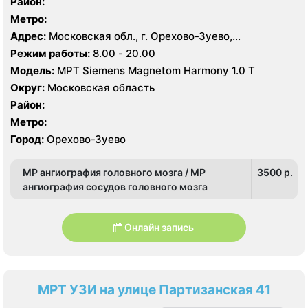
Район:
Метро:
Адрес:
Московская обл., г. Орехово-Зуево,
Набережная ул., 10А
Режим работы:
8.00 - 20.00
Модель:
МРТ Siemens Magnetom Harmony 1.0 Т
Округ:
Московская область
Район:
Метро:
Город:
Орехово-Зуево
МР ангиография головного мозга / МР
3500 p.
ангиография сосудов головного мозга
Онлайн запись
МРТ УЗИ на улице Партизанская 41