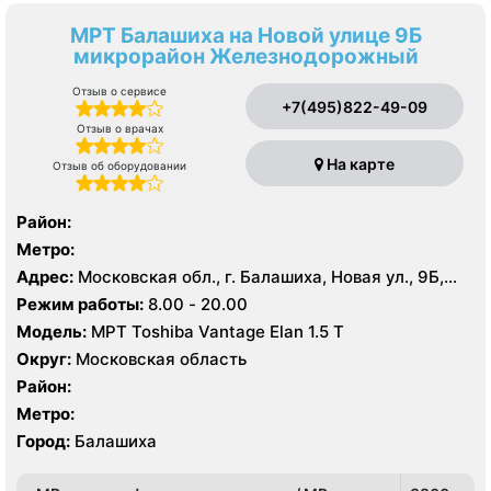
МРТ Балашиха на Новой улице 9Б
микрорайон Железнодорожный
Отзыв о сервисе
+7(495)822-49-09
Отзыв о врачах
На карте
Отзыв об оборудовании
Район:
Метро:
Адрес:
Московская обл., г. Балашиха, Новая ул., 9Б,
микрорайон Железнодорожный
Режим работы:
8.00 - 20.00
Модель:
МРТ Toshiba Vantage Elan 1.5 Т
Округ:
Московская область
Район:
Метро:
Город:
Балашиха