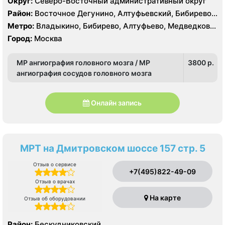
Округ:
Северо-Восточный административный округ
Район:
Восточное Дегунино, Алтуфьевский, Бибирево,
Лианозово, Лосиноостровский, Отрадное, Свиблово,
Метро:
Владыкино, Бибирево, Алтуфьево, Медведково,
Северное Медведково, Южное Медведково,
Окружная, Отрадное, Верхние Лихоборы,
Город:
Москва
Ярославский
Селигерская, Лианозово
МР ангиография головного мозга / МР
3800 p.
ангиография сосудов головного мозга
Онлайн запись
МРТ на Дмитровском шоссе 157 стр. 5
Отзыв о сервисе
+7(495)822-49-09
Отзыв о врачах
На карте
Отзыв об оборудовании
Район:
Бескудниковский