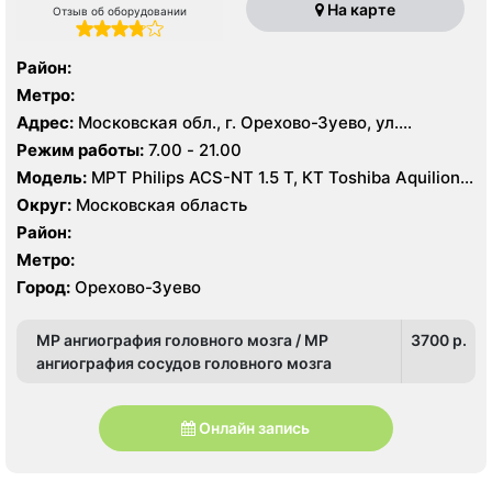
На карте
Отзыв об оборудовании
Район:
Метро:
Адрес:
Московская обл., г. Орехово-Зуево, ул.
Володарского, 14
Режим работы:
7.00 - 21.00
Модель:
МРТ Philips ACS-NT 1.5 Т, КТ Toshiba Aquilion
64 среза, УЗИ
Округ:
Московская область
Район:
Метро:
Город:
Орехово-Зуево
МР ангиография головного мозга / МР
3700 p.
ангиография сосудов головного мозга
Онлайн запись