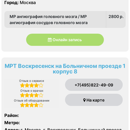
Текстильщики
Город:
Москва
МР ангиография головного мозга / МР
2800 p.
ангиография сосудов головного мозга
Онлайн запись
МРТ Воскресенск на Больничном проезде 1
корпус 8
Отзыв о сервисе
+7(495)822-49-09
Отзыв о врачах
На карте
Отзыв об оборудовании
Район:
Метро:
Адрес:
г. Москва, г. Воскресенск, Больничный проезд,