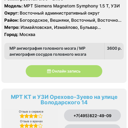
Модель:
МРТ Siemens Magnetom Symphony 1.5 Т, УЗИ
Округ:
Восточный административный округ
Район:
Богородское, Вешняки, Восточный, Восточное
Измайлово, Гольяново, Ивановское, Измайлово,
Метро:
Измайловская, Измайлово, Бульвар
Косино-Ухтомский, Метрогородок, Новогиреево,
Рокоссовского, Новогиреево, Новокосино,
Город:
Москва
Новокосино, Перово, Преображенское, Северное
Партизанская, Первомайская, Перово, Щелковская
Измайлово, Соколиная Гора
МР ангиография головного мозга / МР
3600 p.
ангиография сосудов головного мозга
Онлайн запись
МРТ КТ и УЗИ Орехово-Зуево на улице
Володарского 14
Отзыв о сервисе
+7(495)822-49-09
Отзыв о врачах