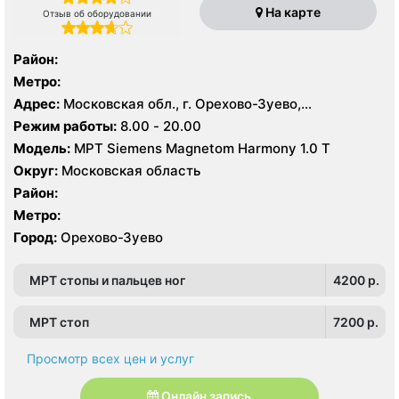
На карте
Отзыв об оборудовании
Район:
Метро:
Адрес:
Московская обл., г. Орехово-Зуево,
Набережная ул., 10А
Режим работы:
8.00 - 20.00
Модель:
МРТ Siemens Magnetom Harmony 1.0 Т
Округ:
Московская область
Район:
Метро:
Город:
Орехово-Зуево
МРТ стопы и пальцев ног
4200 p.
МРТ стоп
7200 p.
Просмотр всех цен и услуг
Онлайн запись