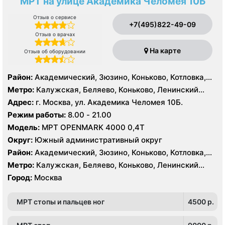
МРТ на улице Академика Челомея 10Б
Отзыв о сервисе
+7(495)822-49-09
Отзыв о врачах
На карте
Отзыв об оборудовании
Район:
Академический, Зюзино, Коньково, Котловка,
Ломоносовский, Обручевский, Черёмушки, Проспект
Метро:
Калужская, Беляево, Коньково, Ленинский
Вернадского, Тропарёво-Никулино
проспект, Новые Черемушки, Проспект Вернадского,
Адрес:
г. Москва, ул. Академика Челомея 10Б.
Профсоюзная, Севастопольская, Тропарево,
Режим работы:
8.00 - 21.00
Университет, Юго-Западная
Модель:
МРТ OPENMARK 4000 0,4Т
Округ:
Южный административный округ
Район:
Академический, Зюзино, Коньково, Котловка,
Ломоносовский, Обручевский, Черёмушки, Проспект
Метро:
Калужская, Беляево, Коньково, Ленинский
Вернадского, Тропарёво-Никулино
проспект, Новые Черемушки, Проспект Вернадского,
Город:
Москва
Профсоюзная, Севастопольская, Тропарево,
Университет, Юго-Западная
МРТ стопы и пальцев ног
4500 p.