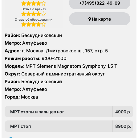
+7(495)822-49-09
Отзыв о врачах
На карте
Отзыв об оборудовании
Район:
Бескудниковский
Метро:
Алтуфьево
Адрес:
г. Москва, Дмитровское ш., 157, стр. 5
Режим работы:
9:00-21:00
Модель:
МРТ Siemens Magnetom Symphony 1.5 Т
Округ:
Северный административный округ
Район:
Бескудниковский
Метро:
Алтуфьево
Город:
Москва
МРТ стопы и пальцев ног
4900 p.
МРТ стоп
8900 p.