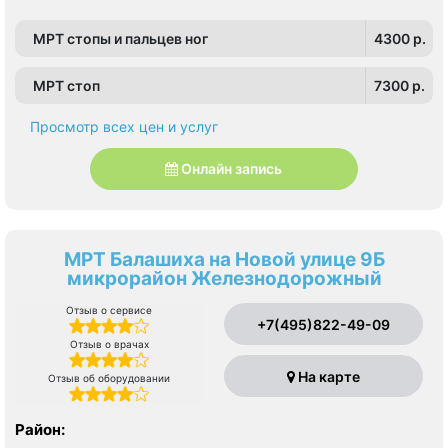
Старокачаловская, Царицыно, Южная
, Южное Чертаново , Северное Бутово
МРТ стопы и пальцев ног
4300 p.
МРТ стоп
7300 p.
Просмотр всех цен и услуг
Онлайн запись
МРТ Балашиха на Новой улице 9Б
микрорайон Железнодорожный
Отзыв о сервисе
+7(495)822-49-09
Отзыв о врачах
На карте
Отзыв об оборудовании
Район: