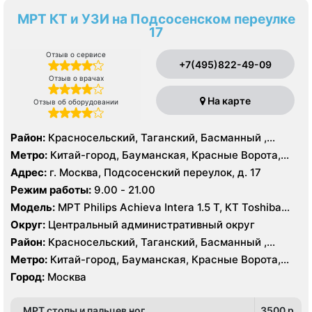
МРТ КТ и УЗИ на Подсосенском переулке
17
Отзыв о сервисе
+7(495)822-49-09
Отзыв о врачах
На карте
Отзыв об оборудовании
Район:
Красносельский, Таганский, Басманный ,
Тверской
Метро:
Китай-город, Бауманская, Красные Ворота,
Кузнецкий мост, Курская, Лубянка, Площадь Ильича,
Адрес:
г. Москва, Подсосенский переулок, д. 17
Сретенский бульвар, Таганская, Чкаловская
Режим работы:
9.00 - 21.00
Модель:
МРТ Philips Achieva Intera 1.5 T, КТ Toshiba
Aquilion CXL 128 срезов, УЗИ
Округ:
Центральный административный округ
Район:
Красносельский, Таганский, Басманный ,
Тверской
Метро:
Китай-город, Бауманская, Красные Ворота,
Кузнецкий мост, Курская, Лубянка, Площадь Ильича,
Город:
Москва
Сретенский бульвар, Таганская, Чкаловская
МРТ стопы и пальцев ног
3500 p.