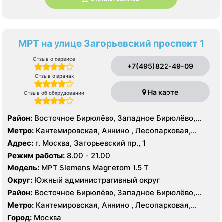
МРТ на улице Загорьевский проспект 1
Отзыв о сервисе
+7(495)822-49-09
Отзыв о врачах
На карте
Отзыв об оборудовании
Район:
Восточное Бирюлёво, Западное Бирюлёво,
Москворечье-Сабурово, Северное Орехово-Борисово,
Метро:
Кантемировская, Аннино , Лесопарковая,
Южное Орехово-Борисово, Царицыно, Северное
Пражская, Улица Академика Янгеля, Улица
Адрес:
г. Москва, Загорьевский пр., 1
Чертаново, Центральное Чертаново, Южное Чертаново
Старокачаловская, Царицыно, Южная
Режим работы:
8.00 - 21.00
, Южное Чертаново , Северное Бутово
Модель:
МРТ Siemens Magnetom 1.5 Т
Округ:
Южный административный округ
Район:
Восточное Бирюлёво, Западное Бирюлёво,
Москворечье-Сабурово, Северное Орехово-Борисово,
Метро:
Кантемировская, Аннино , Лесопарковая,
Южное Орехово-Борисово, Царицыно, Северное
Пражская, Улица Академика Янгеля, Улица
Город:
Москва
Чертаново, Центральное Чертаново, Южное Чертаново