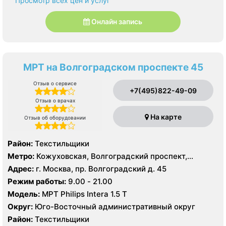
Просмотр всех цен и услуг
Онлайн запись
МРТ на Волгоградском проспекте 45
Отзыв о сервисе
+7(495)822-49-09
Отзыв о врачах
На карте
Отзыв об оборудовании
Район:
Текстильщики
Метро:
Кожуховская, Волгоградский проспект,
Текстильщики
Адрес:
г. Москва, пр. Волгоградский д. 45
Режим работы:
9.00 - 21.00
Модель:
МРТ Philips Intera 1.5 T
Округ:
Юго-Восточный административный округ
Район:
Текстильщики