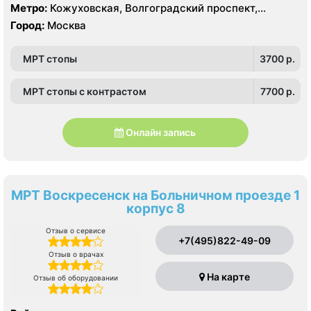
Метро:
Кожуховская, Волгоградский проспект,
Текстильщики
Город:
Москва
МРТ стопы
3700 p.
МРТ стопы с контрастом
7700 p.
Онлайн запись
МРТ Воскресенск на Больничном проезде 1
корпус 8
Отзыв о сервисе
+7(495)822-49-09
Отзыв о врачах
На карте
Отзыв об оборудовании