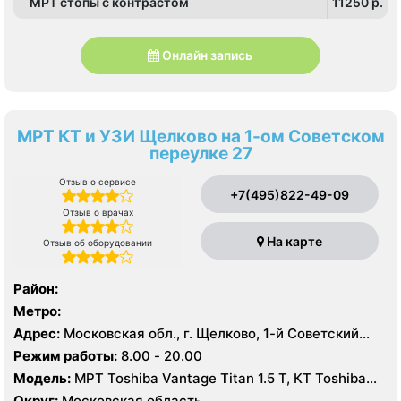
МРТ стопы с контрастом
11250 p.
Онлайн запись
МРТ КТ и УЗИ Щелково на 1-ом Советском
переулке 27
Отзыв о сервисе
+7(495)822-49-09
Отзыв о врачах
На карте
Отзыв об оборудовании
Район:
Метро:
Адрес:
Московская обл., г. Щелково, 1-й Советский
пер., 27
Режим работы:
8.00 - 20.00
Модель:
МРТ Toshiba Vantage Titan 1.5 Т, КТ Toshiba
Aquilion Prime CXL 64 среза, УЗИ Toshiba Aplio 500
Округ:
Московская область