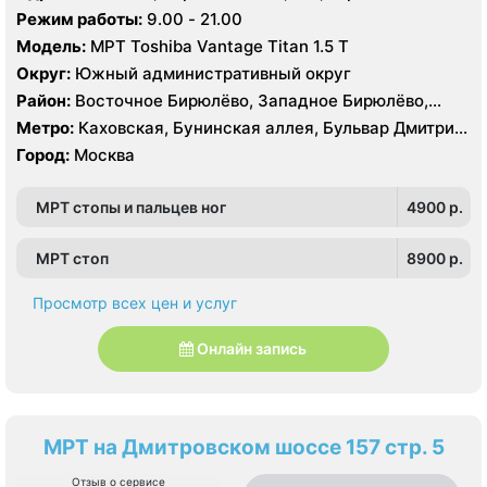
Пражская, Севастопольская, Улица Академика
Режим работы:
9.00 - 21.00
Янгеля, Улица Горчакова, Улица Скобелевская, Улица
Модель:
МРТ Toshiba Vantage Titan 1.5 Т
Старокачаловская, Чертановская, Южная
Округ:
Южный административный округ
Район:
Восточное Бирюлёво, Западное Бирюлёво,
Москворечье-Сабурово, Северное Чертаново,
Метро:
Каховская, Бунинская аллея, Бульвар Дмитрия
Центральное Чертаново, Южное Чертаново , Южное
Донского, Бульвар Адмирала Ушакова, Аннино ,
Город:
Москва
Чертаново , Зюзино, Северное Бутово, Южное Бутово
Пражская, Севастопольская, Улица Академика
Янгеля, Улица Горчакова, Улица Скобелевская, Улица
МРТ стопы и пальцев ног
4900 p.
Старокачаловская, Чертановская, Южная
МРТ стоп
8900 p.
Просмотр всех цен и услуг
Онлайн запись
МРТ на Дмитровском шоссе 157 стр. 5
Отзыв о сервисе