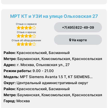
МРТ КТ и УЗИ на улице Ольховская 27
Отзыв о сервисе
+7(495)822-49-09
Отзыв о врачах
На карте
Отзыв об оборудовании
Район:
Красносельский, Басманный
Метро:
Бауманская, Комсомольская, Красносельская
Адрес:
г. Москва, Ольховская ул., 27
Режим работы:
9.00 - 21.00
Модель:
МРТ Siemens Avanta 1.5 Т, КТ SIEMENS
Somatom Perspective 64 срезов, УЗИ
Округ:
Центральный административный округ
Район:
Красносельский, Басманный
Метро:
Бауманская, Комсомольская, Красносельская
Город:
Москва