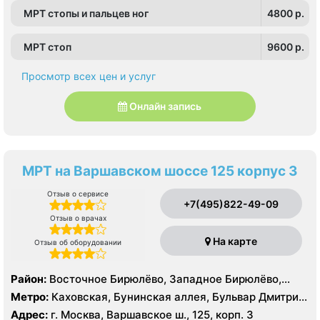
МРТ стопы и пальцев ног
4800 p.
МРТ стоп
9600 p.
Просмотр всех цен и услуг
Онлайн запись
МРТ на Варшавском шоссе 125 корпус 3
Отзыв о сервисе
+7(495)822-49-09
Отзыв о врачах
На карте
Отзыв об оборудовании
Район:
Восточное Бирюлёво, Западное Бирюлёво,
Москворечье-Сабурово, Северное Чертаново,
Метро:
Каховская, Бунинская аллея, Бульвар Дмитрия
Центральное Чертаново, Южное Чертаново , Южное
Донского, Бульвар Адмирала Ушакова, Аннино ,
Адрес:
г. Москва, Варшавское ш., 125, корп. 3
Чертаново , Зюзино, Северное Бутово, Южное Бутово