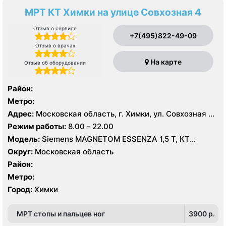
МРТ КТ Химки на улице Совхозная 4
Отзыв о сервисе
+7(495)822-49-09
Отзыв о врачах
На карте
Отзыв об оборудовании
Район:
Метро:
Адрес:
Московская область, г. Химки, ул. Совхозная 4,
стр 1
Режим работы:
8.00 - 22.00
Модель:
Siemens MAGNETOM ESSENZA 1,5 Т, КТ
Siemens Healthineers 64 среза, УЗИ
Округ:
Московская область
Район:
Метро:
Город:
Химки
МРТ стопы и пальцев ног
3900 p.