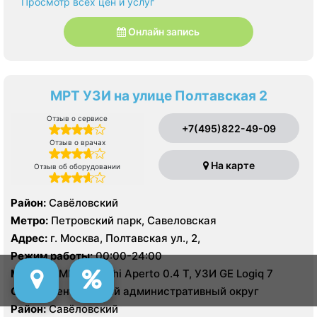
Просмотр всех цен и услуг
Онлайн запись
МРТ УЗИ на улице Полтавская 2
Отзыв о сервисе
+7(495)822-49-09
Отзыв о врачах
На карте
Отзыв об оборудовании
Район:
Савёловский
Метро:
Петровский парк, Савеловская
Адрес:
г. Москва, Полтавская ул., 2,
Режим работы:
00:00-24:00
Модель:
МРТ Hitachi Aperto 0.4 Т, УЗИ GE Logiq 7
Округ:
Центральный административный округ
Район:
Савёловский