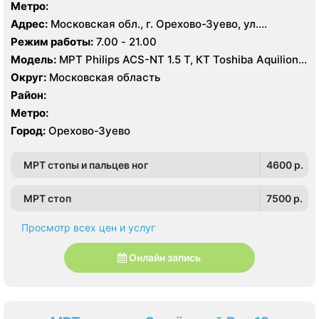
Метро:
Адрес:
Московская обл., г. Орехово-Зуево, ул.
Володарского, 14
Режим работы:
7.00 - 21.00
Модель:
МРТ Philips ACS-NT 1.5 Т, КТ Toshiba Aquilion
64 среза, УЗИ
Округ:
Московская область
Район:
Метро:
Город:
Орехово-Зуево
МРТ стопы и пальцев ног
4600 p.
МРТ стоп
7500 p.
Просмотр всех цен и услуг
Онлайн запись