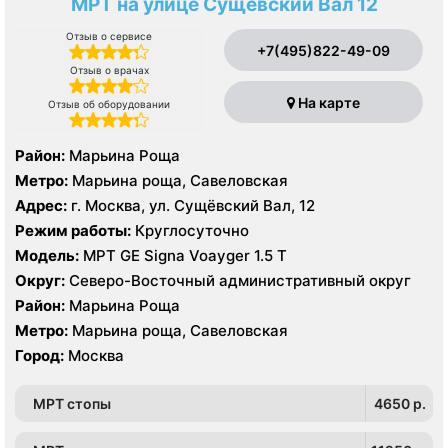
МРТ на улице Сущёвский Вал 12
Отзыв о сервисе
+7(495)822-49-09
Отзыв о врачах
На карте
Отзыв об оборудовании
Район:
Марьина Роща
Метро:
Марьина роща, Савеловская
Адрес:
г. Москва, ул. Сущёвский Вал, 12
Режим работы:
Круглосуточно
Модель:
МРТ GE Signa Voayger 1.5 Т
Округ:
Северо-Восточный административный округ
Район:
Марьина Роща
Метро:
Марьина роща, Савеловская
Город:
Москва
МРТ стопы
4650 p.