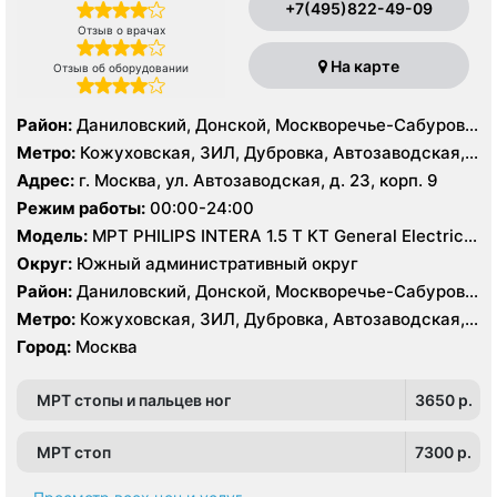
+7(495)822-49-09
Отзыв о врачах
На карте
Отзыв об оборудовании
Район:
Даниловский, Донской, Москворечье-Сабурово,
Нагатино-Садовники, Нагатинский Затон, Нагорный
Метро:
Кожуховская, ЗИЛ, Дубровка, Автозаводская,
Нагатинская, Технопарк, Тульская, Угрешская
Адрес:
г. Москва, ул. Автозаводская, д. 23, корп. 9
Режим работы:
00:00-24:00
Модель:
МРТ PHILIPS INTERA 1.5 T КТ General Electric
LIGHT SPEED 64 среза
Округ:
Южный административный округ
Район:
Даниловский, Донской, Москворечье-Сабурово,
Нагатино-Садовники, Нагатинский Затон, Нагорный
Метро:
Кожуховская, ЗИЛ, Дубровка, Автозаводская,
Нагатинская, Технопарк, Тульская, Угрешская
Город:
Москва
МРТ стопы и пальцев ног
3650 p.
МРТ стоп
7300 p.