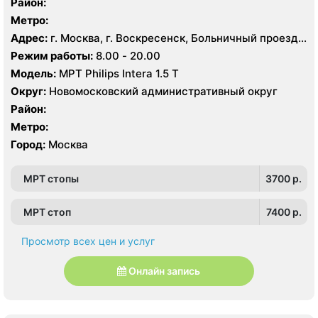
Район:
Метро:
Адрес:
г. Москва, г. Воскресенск, Больничный проезд,
д. 1, корп. 8
Режим работы:
8.00 - 20.00
Модель:
МРТ Philips Intera 1.5 T
Округ:
Новомосковский административный округ
Район:
Метро:
Город:
Москва
МРТ стопы
3700 p.
МРТ стоп
7400 p.
Просмотр всех цен и услуг
Онлайн запись