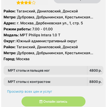
Район:
Таганский, Даниловский, Донской
Метро:
Дубровка, Добрынинская, Крестьянская
застава, Новокузнецкая, Октябрьская, Павелецкая,
Адрес:
г. Москва, Дербеневская ул., 1, стр. 5
Полянка, Пролетарская, Серпуховская,
Режим работы:
7.00 - 01.00
Третьяковская, Тульская
Модель:
МРТ Philips Intera 1.0 Т
Округ:
Южный административный округ
Район:
Таганский, Даниловский, Донской
Метро:
Дубровка, Добрынинская, Крестьянская
застава, Новокузнецкая, Октябрьская, Павелецкая,
Город:
Москва
Полянка, Пролетарская, Серпуховская,
Третьяковская, Тульская
МРТ стопы и пальцев ног
4800 p.
МРТ стопы с контрастом
8800 p.
Просмотр всех цен и услуг
Онлайн запись