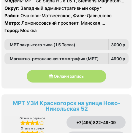
Модель:
МРТ GE Signa HDx 1.5 T, Siemens Magnetom
Harmony 1.0 Т, КТ GE Healthcare Optima CT660 64
Округ:
Западный административный округ
среза, GE Healthcare BrightSpeed 16 срезов, УЗИ
Район:
Очаково-Матвеевское, Фили-Давыдково
Hitachi Hi Vision Preirus, GE Voluson E8
Метро:
Ломоносовский проспект, Минская,
Славянский бульвар
Город:
Москва
МРТ закрытого типа (1.5 Тесла)
3000 p.
Магнитно-резонансная томография (МРТ)
4900 p.
Онлайн запись
МРТ УЗИ Красногорск на улице Ново-
Никольская 52
Отзыв о сервисе
+7(495)822-49-09
Отзыв о врачах