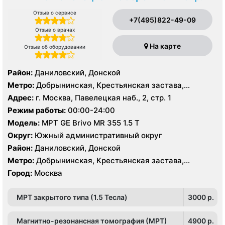
Отзыв о сервисе
+7(495)822-49-09
Отзыв о врачах
На карте
Отзыв об оборудовании
Район:
Даниловский, Донской
Метро:
Добрынинская, Крестьянская застава,
Октябрьская, Павелецкая, Пролетарская,
Адрес:
г. Москва, Павелецкая наб., 2, стр. 1
Серпуховская, Третьяковская, Тульская
Режим работы:
00:00-24:00
Модель:
МРТ GE Brivo MR 355 1.5 Т
Округ:
Южный административный округ
Район:
Даниловский, Донской
Метро:
Добрынинская, Крестьянская застава,
Октябрьская, Павелецкая, Пролетарская,
Город:
Москва
Серпуховская, Третьяковская, Тульская
МРТ закрытого типа (1.5 Тесла)
3000 p.
Магнитно-резонансная томография (МРТ)
4900 p.