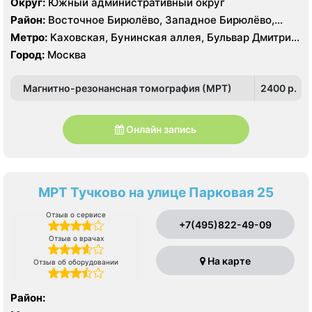
Округ:
Южный административный округ
Район:
Восточное Бирюлёво, Западное Бирюлёво,
Москворечье-Сабурово, Северное Чертаново,
Метро:
Каховская, Бунинская аллея, Бульвар Дмитрия
Центральное Чертаново, Южное Чертаново , Южное
Донского, Бульвар Адмирала Ушакова, Аннино ,
Город:
Москва
Чертаново , Зюзино, Северное Бутово, Южное Бутово
Пражская, Севастопольская, Улица Академика
Янгеля, Улица Горчакова, Улица Скобелевская, Улица
Магнитно-резонансная томография (МРТ)
2400 p.
Старокачаловская, Чертановская, Южная
Онлайн запись
МРТ Тучково на улице Парковая 25
Отзыв о сервисе
+7(495)822-49-09
Отзыв о врачах
На карте
Отзыв об оборудовании
Район: