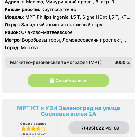
Адрес:
г. Москва, Мичуринский просп., 6, стр. 3
Режим работы:
Круглосуточно
Модель:
МРТ Philips Ingenia 1.5 T, Signa HDxt 1,5 Т, КТ
GE Light Speed 64 среза, GE Healthcare Optima CT660
Округ:
Западный административный округ
128 срезов УЗИ HITACHI Preirus
Район:
Очаково-Матвеевское
Метро:
Воробьевы горы, Ломоносовский проспект,
Раменки
Город:
Москва
Магнитно-резонансная томография (МРТ)
3000 p.
Онлайн запись
МРТ КТ и УЗИ Зеленоград на улице
Сосновая аллея 2А
Отзыв о сервисе
+7(495)822-49-09
Отзыв о врачах