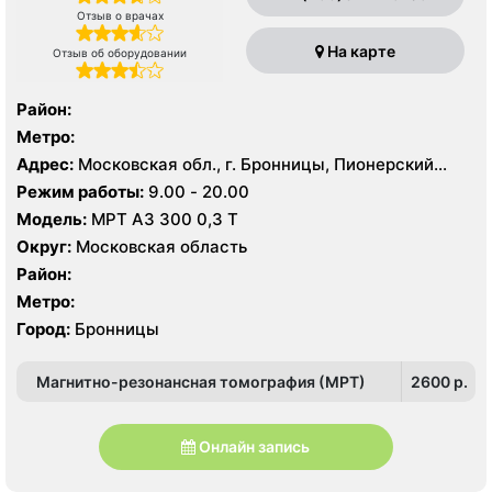
Отзыв о врачах
На карте
Отзыв об оборудовании
Район:
Метро:
Адрес:
Московская обл., г. Бронницы, Пионерский
пер., 49, стр. 1
Режим работы:
9.00 - 20.00
Модель:
МРТ АЗ 300 0,3 Т
Округ:
Московская область
Район:
Метро:
Город:
Бронницы
Магнитно-резонансная томография (МРТ)
2600 p.
Онлайн запись