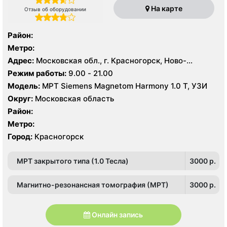
На карте
Отзыв об оборудовании
Район:
Метро:
Адрес:
Московская обл., г. Красногорск, Ново-
Никольская ул., 52
Режим работы:
9.00 - 21.00
Модель:
МРТ Siemens Magnetom Harmony 1.0 Т, УЗИ
Округ:
Московская область
Район:
Метро:
Город:
Красногорск
МРТ закрытого типа (1.0 Тесла)
3000 p.
Магнитно-резонансная томография (МРТ)
3000 p.
Онлайн запись