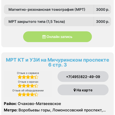
Сретенский бульвар, Таганская, Чкаловская
Магнитно-резонансная томография (МРТ)
3000 p.
МРТ закрытого типа (1,5 Тесла)
3000 p.
Онлайн запись
МРТ КТ и УЗИ на Мичуринском проспекте
6 стр. 3
Отзыв о сервисе
+7(495)822-49-09
Отзыв о врачах
На карте
Отзыв об оборудовании
Район:
Очаково-Матвеевское
Метро:
Воробьевы горы, Ломоносовский проспект,
Раменки