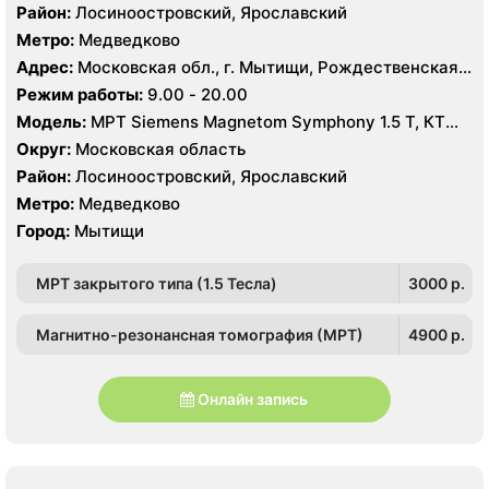
Район:
Лосиноостровский, Ярославский
Метро:
Медведково
Адрес:
Московская обл., г. Мытищи, Рождественская
ул., 7
Режим работы:
9.00 - 20.00
Модель:
МРТ Siemens Magnetom Symphony 1.5 Т, КТ
Siemens SOMATOM Emotion 16 срезов, УЗИ Philips
Округ:
Московская область
Ultrasound HD9
Район:
Лосиноостровский, Ярославский
Метро:
Медведково
Город:
Мытищи
МРТ закрытого типа (1.5 Тесла)
3000 p.
Магнитно-резонансная томография (МРТ)
4900 p.
Онлайн запись