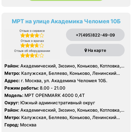
МРТ на улице Академика Челомея 10Б
Отзыв о сервисе
+7(495)822-49-09
Отзыв о врачах
На карте
Отзыв об оборудовании
Район:
Академический, Зюзино, Коньково, Котловка,
Ломоносовский, Обручевский, Черёмушки, Проспект
Метро:
Калужская, Беляево, Коньково, Ленинский
Вернадского, Тропарёво-Никулино
проспект, Новые Черемушки, Проспект Вернадского,
Адрес:
г. Москва, ул. Академика Челомея 10Б.
Профсоюзная, Севастопольская, Тропарево,
Режим работы:
8.00 - 21.00
Университет, Юго-Западная
Модель:
МРТ OPENMARK 4000 0,4Т
Округ:
Южный административный округ
Район:
Академический, Зюзино, Коньково, Котловка,
Ломоносовский, Обручевский, Черёмушки, Проспект
Метро:
Калужская, Беляево, Коньково, Ленинский
Вернадского, Тропарёво-Никулино
проспект, Новые Черемушки, Проспект Вернадского,
Город:
Москва
Профсоюзная, Севастопольская, Тропарево,