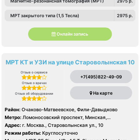
Магнитно-резонансная томография (МРТ)
2975 p.
МРТ закрытого типа (1,5 Тесла)
2975 p.
Онлайн запись
МРТ КТ и УЗИ на улице Староволынская 10
Отзыв о сервисе
+7(495)822-49-09
Отзыв о врачах
На карте
Отзыв об оборудовании
Район:
Очаково-Матвеевское, Фили-Давыдково
Метро:
Ломоносовский проспект, Минская,
Славянский бульвар
Адрес:
г. Москва., Староволынская ул., 10
Режим работы:
Круглосуточно