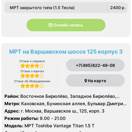
МРТ закрытого типа (1.5 Тесла)
2400 p.
Онлайн запись
МРТ на Варшавском шоссе 125 корпус 3
Отзыв о сервисе
+7(495)822-49-09
Отзыв о врачах
На карте
Отзыв об оборудовании
Район:
Восточное Бирюлёво, Западное Бирюлёво,
Москворечье-Сабурово, Северное Чертаново,
Метро:
Каховская, Бунинская аллея, Бульвар Дмитрия
Центральное Чертаново, Южное Чертаново , Южное
Донского, Бульвар Адмирала Ушакова, Аннино ,
Адрес:
г. Москва, Варшавское ш., 125, корп. 3
Чертаново , Зюзино, Северное Бутово, Южное Бутово
Пражская, Севастопольская, Улица Академика
Режим работы:
9.00 - 21.00
Янгеля, Улица Горчакова, Улица Скобелевская, Улица
Модель:
МРТ Toshiba Vantage Titan 1.5 Т
Старокачаловская, Чертановская, Южная