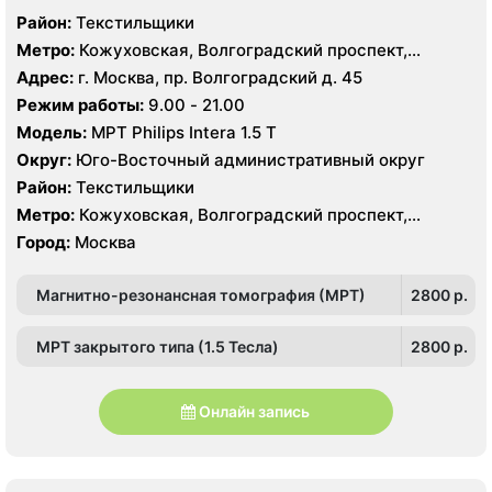
Район:
Текстильщики
Метро:
Кожуховская, Волгоградский проспект,
Текстильщики
Адрес:
г. Москва, пр. Волгоградский д. 45
Режим работы:
9.00 - 21.00
Модель:
МРТ Philips Intera 1.5 T
Округ:
Юго-Восточный административный округ
Район:
Текстильщики
Метро:
Кожуховская, Волгоградский проспект,
Текстильщики
Город:
Москва
Магнитно-резонансная томография (МРТ)
2800 p.
МРТ закрытого типа (1.5 Тесла)
2800 p.
Онлайн запись