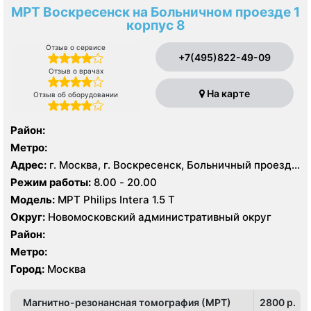
МРТ Воскресенск на Больничном проезде 1
корпус 8
Отзыв о сервисе
+7(495)822-49-09
Отзыв о врачах
На карте
Отзыв об оборудовании
Район:
Метро:
Адрес:
г. Москва, г. Воскресенск, Больничный проезд,
д. 1, корп. 8
Режим работы:
8.00 - 20.00
Модель:
МРТ Philips Intera 1.5 T
Округ:
Новомосковский административный округ
Район:
Метро:
Город:
Москва
Магнитно-резонансная томография (МРТ)
2800 p.