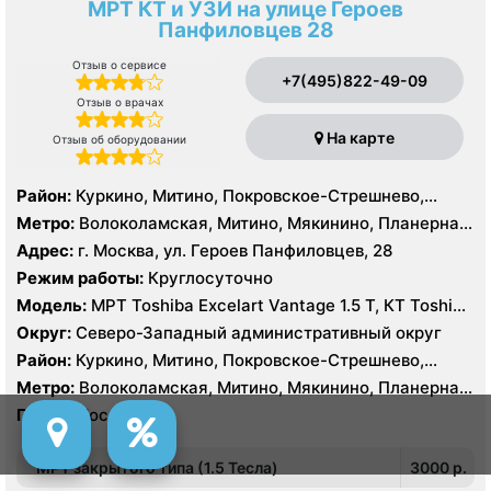
МРТ КТ и УЗИ на улице Героев
Панфиловцев 28
Отзыв о сервисе
+7(495)822-49-09
Отзыв о врачах
На карте
Отзыв об оборудовании
Район:
Куркино, Митино, Покровское-Стрешнево,
Северное Тушино, Строгино, Южное Тушино
Метро:
Волоколамская, Митино, Мякинино, Планерная,
Пятницкое шоссе, Спартак, Строгино, Сходненская,
Адрес:
г. Москва, ул. Героев Панфиловцев, 28
Тушинская, Щукинская
Режим работы:
Круглосуточно
Модель:
МРТ Toshiba Excelart Vantage 1.5 Т, КТ Toshiba
AQUILION RXL 16 срезов
Округ:
Северо-Западный административный округ
Район:
Куркино, Митино, Покровское-Стрешнево,
Северное Тушино, Строгино, Южное Тушино
Метро:
Волоколамская, Митино, Мякинино, Планерная,
Пятницкое шоссе, Спартак, Строгино, Сходненская,
Город:
Москва
Тушинская, Щукинская
МРТ закрытого типа (1.5 Тесла)
3000 p.