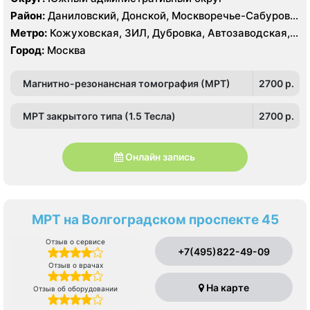
Район:
Даниловский, Донской, Москворечье-Сабурово,
Нагатино-Садовники, Нагатинский Затон, Нагорный
Метро:
Кожуховская, ЗИЛ, Дубровка, Автозаводская,
Нагатинская, Технопарк, Тульская, Угрешская
Город:
Москва
Магнитно-резонансная томография (МРТ)
2700 p.
МРТ закрытого типа (1.5 Тесла)
2700 p.
Онлайн запись
МРТ на Волгоградском проспекте 45
Отзыв о сервисе
+7(495)822-49-09
Отзыв о врачах
На карте
Отзыв об оборудовании