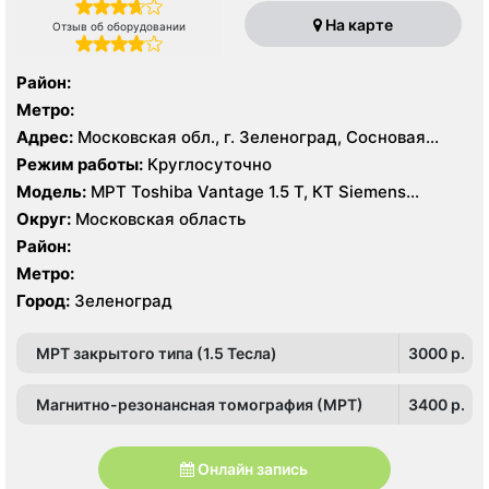
На карте
Отзыв об оборудовании
Район:
Метро:
Адрес:
Московская обл., г. Зеленоград, Сосновая
аллея, 2А
Режим работы:
Круглосуточно
Модель:
МРТ Toshiba Vantage 1.5 Т, КТ Siemens
SOMATOM EMOTION 16 срезов, УЗИ
Округ:
Московская область
Район:
Метро:
Город:
Зеленоград
МРТ закрытого типа (1.5 Тесла)
3000 p.
Магнитно-резонансная томография (МРТ)
3400 p.
Онлайн запись