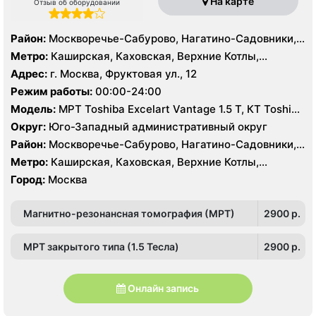
На карте
Отзыв об оборудовании
Район:
Москворечье-Сабурово, Нагатино-Садовники,
Нагатинский Затон, Нагорный , Царицыно, Северное
Метро:
Каширская, Каховская, Верхние Котлы,
Чертаново, Центральное Чертаново, Южное Чертаново
Варшавская, Академическая, Крымская, Нагатинская,
Адрес:
г. Москва, Фруктовая ул., 12
, Зюзино, Черёмушки
Нагорная, Нахимовский проспект, Профсоюзная,
Режим работы:
00:00-24:00
Севастопольская, Чертановская
Модель:
МРТ Toshiba Excelart Vantage 1.5 Т, КТ Toshiba
Aquilion 32 среза, УЗИ Toshiba Aplio 500, Medison
Округ:
Юго-Западный административный округ
Sonoace X8
Район:
Москворечье-Сабурово, Нагатино-Садовники,
Нагатинский Затон, Нагорный , Царицыно, Северное
Метро:
Каширская, Каховская, Верхние Котлы,
Чертаново, Центральное Чертаново, Южное Чертаново
Варшавская, Академическая, Крымская, Нагатинская,
Город:
Москва
, Зюзино, Черёмушки
Нагорная, Нахимовский проспект, Профсоюзная,
Севастопольская, Чертановская
Магнитно-резонансная томография (МРТ)
2900 p.
МРТ закрытого типа (1.5 Тесла)
2900 p.
Онлайн запись