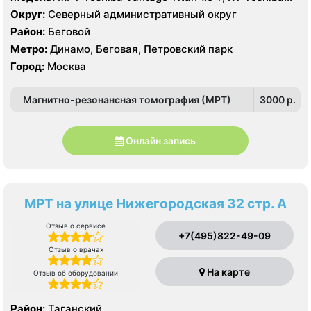
Aquilion Prime 160 срезов, УЗИ GE Vivid T8
Округ:
Северный административный округ
Район:
Беговой
Метро:
Динамо, Беговая, Петровский парк
Город:
Москва
Магнитно-резонансная томография (МРТ)
3000 p.
Онлайн запись
МРТ на улице Нижегородская 32 стр. А
Отзыв о сервисе
+7(495)822-49-09
Отзыв о врачах
На карте
Отзыв об оборудовании
Район:
Таганский