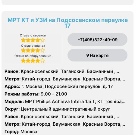
МРТ КТ и УЗИ на Подсосенском переулке
17
Отзыв о сервисе
+7(495)822-49-09
Отзыв о врачах
На карте
Отзыв об оборудовании
Район:
Красносельский, Таганский, Басманный ,
Тверской
Метро:
Китай-город, Бауманская, Красные Ворота,
Кузнецкий мост, Курская, Лубянка, Площадь Ильича,
Адрес:
г. Москва, Подсосенский переулок, д. 17
Сретенский бульвар, Таганская, Чкаловская
Режим работы:
9.00 - 21.00
Модель:
МРТ Philips Achieva Intera 1.5 T, КТ Toshiba
Aquilion CXL 128 срезов, УЗИ
Округ:
Центральный административный округ
Район:
Красносельский, Таганский, Басманный ,
Тверской
Метро:
Китай-город, Бауманская, Красные Ворота,
Кузнецкий мост, Курская, Лубянка, Площадь Ильича,
Город:
Москва