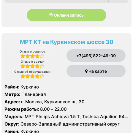
Онлайн запись
МРТ КТ на Куркинском шоссе 30
Отзыв о сервисе
+7(495)822-49-09
Отзыв о врачах
На карте
Отзыв об оборудовании
Район:
Куркино
Метро:
Планерная
Адрес:
г. Москва, Куркинское ш., 30
Режим работы:
8.00 - 22.00
Модель:
МРТ Philips Achieva 1.5 T, Toshiba Aquilion 64
срезов
Округ:
Северо-Западный административный округ
Район:
Куркино