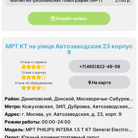
Магнитно-резонансная томография (МРТ)
2700 p.
Онлайн запись
МРТ КТ на улице Автозаводская 23 корпус
9
Отзыв о сервисе
+7(495)822-49-09
Отзыв о врачах
На карте
Отзыв об оборудовании
Район:
Даниловский, Донской, Москворечье-Сабурово,
Нагатино-Садовники, Нагатинский Затон, Нагорный
Метро:
Кожуховская, ЗИЛ, Дубровка, Автозаводская,
Нагатинская, Технопарк, Тульская, Угрешская
Адрес:
г. Москва, ул. Автозаводская, д. 23, корп. 9
Режим работы:
00:00-24:00
Модель:
МРТ PHILIPS INTERA 1.5 T КТ General Electric
LIGHT SPEED 64 среза
Округ:
Южный административный округ